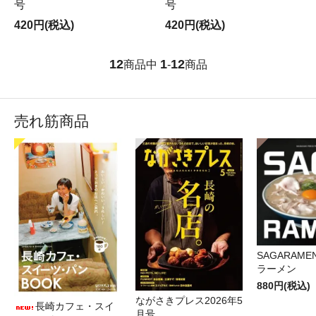
号
号
420円(税込)
420円(税込)
12
1
12
商品中
-
商品
売れ筋商品
SAGARAM
ラーメン
880円(税込)
ながさきプレス2026年5
長崎カフェ・スイ
月号